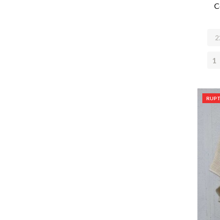
C
RUPT