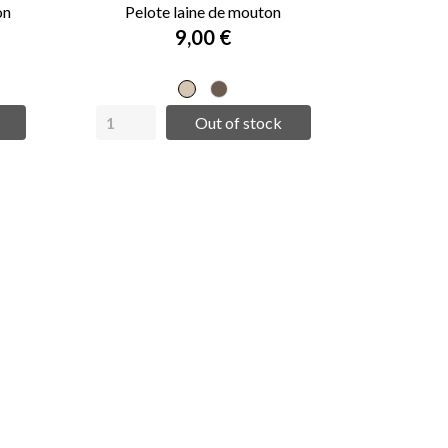
on
Pelote laine de mouton
9,00 €
Ecru
Marron
Out of stock