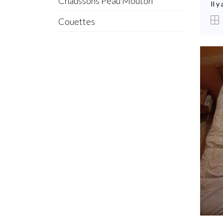
Chaussons Peau Mouton
Il y
Couettes