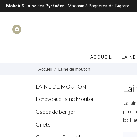
Mohair
&
Laine
des
Pyrénées
- Magasin à Bagnères-de-Bigorre
ACCUEIL
LAINE
Accueil
Laine de mouton
Lai
LAINE DE MOUTON
Echeveaux Laine Mouton
La lai
Capes de berger
pure l
les Ha
Gilets