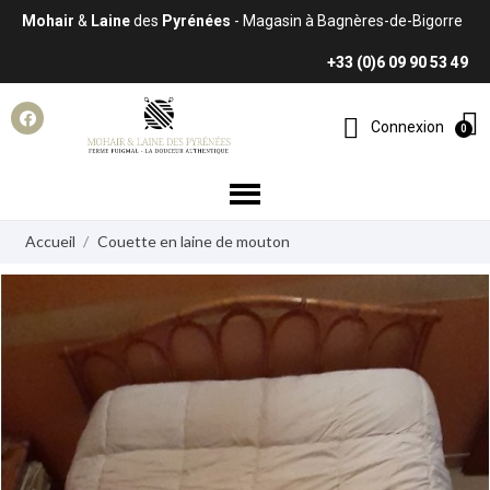
Mohair
&
Laine
des
Pyrénées
- Magasin à Bagnères-de-Bigorre
+33 (0)6 09 90 53 49
Connexion
Accueil
Couette en laine de mouton