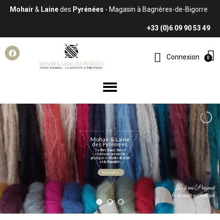
Mohair
&
Laine
des
Pyrénées
- Magasin à Bagnères-de-Bigorre
+33 (0)6 09 90 53 49
Connexion
Mohair
&
Laine
des
Pyrénées
Sa
fibre
douce,
fine
et
résistante
permet
de
protéger
et
d’isoler
du
froid
et
de
l’humidité...
En savoir +
La
ferme
Puigmal
la
douceur
authentique