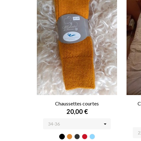
Chaussettes courtes
C
20,00 €
Noir
Soleil
Ardoise
Grenade
Rayée