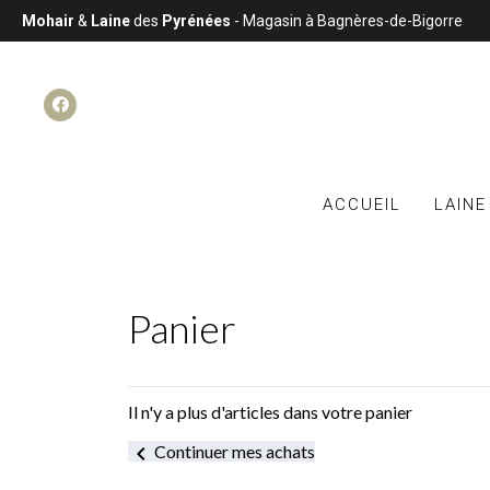
Mohair
&
Laine
des
Pyrénées
- Magasin à Bagnères-de-Bigorre
ACCUEIL
LAINE
Panier
Il n'y a plus d'articles dans votre panier
chevron_left
Continuer mes achats